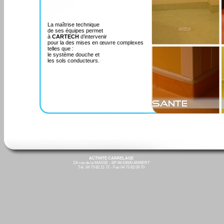
La maîtrise technique
de ses équipes permet
à
CARTECH
d’intervenir
pour la des mises en œuvre complexes
telles que :
le système douche et
les sols conducteurs.
ACTIVITE CARRELAGE
ZA rue de la MASSE - BP 68 63600 AMBERT
Tél. 04 73 82 21 72 - Fax 04 73 82 09 70